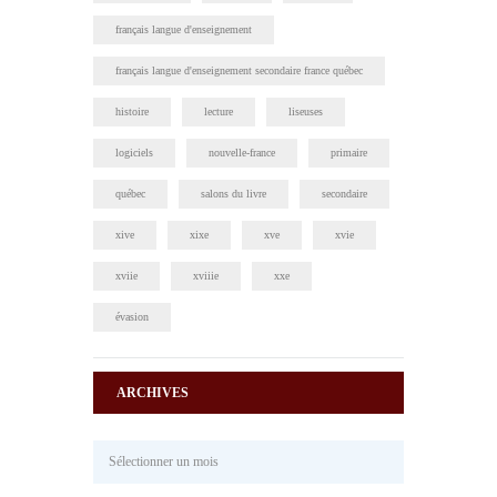
français langue d'enseignement
français langue d'enseignement secondaire france québec
histoire
lecture
liseuses
logiciels
nouvelle-france
primaire
québec
salons du livre
secondaire
xive
xixe
xve
xvie
xviie
xviiie
xxe
évasion
ARCHIVES
Archives