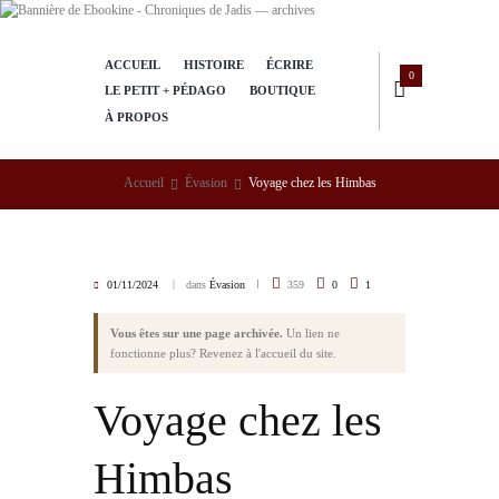
ACCUEIL
HISTOIRE
ÉCRIRE
0
LE PETIT + PÉDAGO
BOUTIQUE
À PROPOS
Accueil
Évasion
Voyage chez les Himbas
01/11/2024
dans
Évasion
359
0
1
Vous êtes sur une page archivée.
Un lien ne
fonctionne plus? Revenez à l'
accueil du site
.
Voyage chez les
Himbas