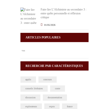
Faire lire L’Alchimiste au secondaire 3 :
entre quête personnelle et réflexion
critique
01/05/2026
ARTICLES POPULAIRES
vus
RECHERCHE PAR CARACTÉRISTIQUES
applis
concours
conseils littéraires
conte
discussion
documentation
explorateurs
expos
france