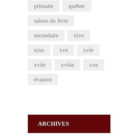
primaire
québec
salons du livre
secondaire
xive
xixe
xve
xvie
xviie
xviiie
xxe
évasion
ARCHIVES