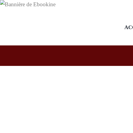
AC
Faire lire L’Alchimiste au
secondaire 3 : entre quête
personnelle et réflexion