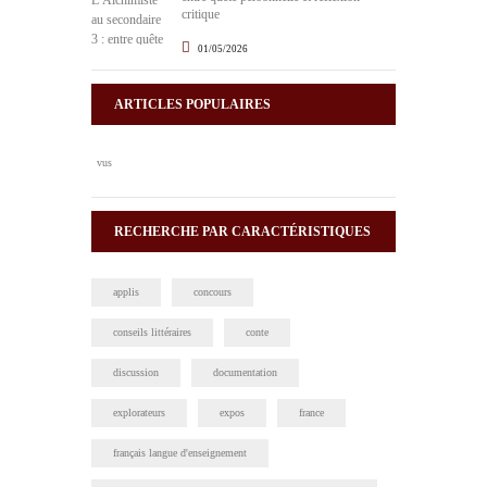
critique
01/05/2026
ARTICLES POPULAIRES
vus
RECHERCHE PAR CARACTÉRISTIQUES
applis
concours
conseils littéraires
conte
discussion
documentation
explorateurs
expos
france
français langue d'enseignement