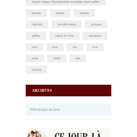
français langue d'enseignement secondaire france québec
histoire
lecture
liseuses
logiciels
nouvelle-france
primaire
québec
salons du livre
secondaire
xive
xixe
xve
xvie
xviie
xviiie
xxe
évasion
ARCHIVES
Archives