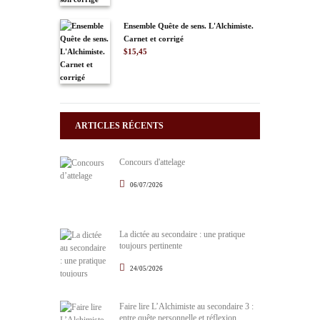
Ensemble Quête de sens. L'Alchimiste.
Carnet et corrigé
$
15,45
ARTICLES RÉCENTS
Concours d'attelage
06/07/2026
La dictée au secondaire : une pratique
toujours pertinente
24/05/2026
Faire lire L’Alchimiste au secondaire 3 :
entre quête personnelle et réflexion