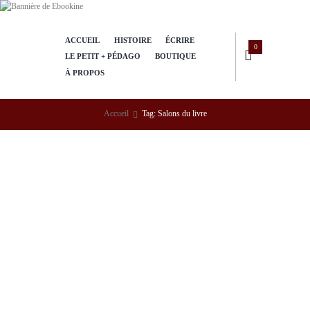
ACCUEIL
HISTOIRE
ÉCRIRE
0
LE PETIT + PÉDAGO
BOUTIQUE
À PROPOS
Accueil
Tag: Salons du livre
Grand salon du livre
francophone d’occasion à
Saint-Jérôme (Laurentides)
13/08/2021
532
0
0