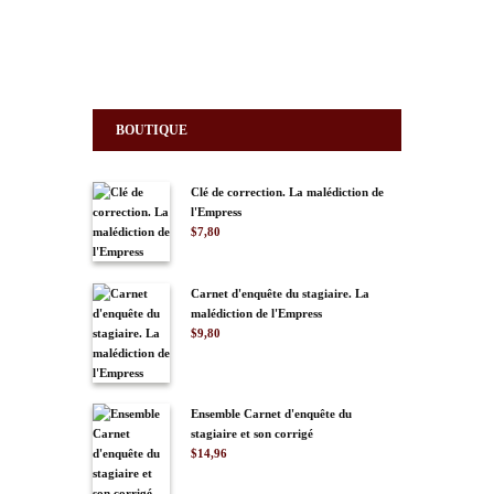
Les amoureux des livres sont invités à cet évènement qui
aura lieu les 17, 18 et 19 septembre 2021, entre 10h et 17h,
à la Vieille Gare de Saint-Jérôme, au 160 place de la Gare.
Lire la suite
BOUTIQUE
Clé de correction. La malédiction de
l'Empress
$
7,80
Carnet d'enquête du stagiaire. La
malédiction de l'Empress
$
9,80
Ensemble Carnet d'enquête du
stagiaire et son corrigé
$
14,96