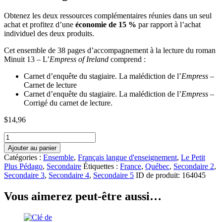
Obtenez les deux ressources complémentaires réunies dans un seul
achat et profitez d’une
économie de 15 %
par rapport à l’achat
individuel des deux produits.
Cet ensemble de 38 pages d’accompagnement à la lecture du roman
Minuit 13 – L’
Empress of Ireland
comprend :
Carnet d’enquête du stagiaire. La malédiction de l’
Empress
–
Carnet de lecture
Carnet d’enquête du stagiaire. La malédiction de l’
Empress –
Corrigé du carnet de lecture.
$
14,96
quantité
de
Ajouter au panier
Ensemble
Catégories :
Ensemble
,
Français langue d'enseignement
,
Le Petit
Carnet
Plus Pédago
,
Secondaire
Étiquettes :
France
,
Québec
,
Secondaire 2
,
d'enquête
Secondaire 3
,
Secondaire 4
,
Secondaire 5
ID de produit:
164045
du
stagiaire
Vous aimerez peut-être aussi…
et
son
corrigé