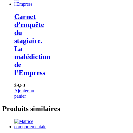
Carnet
d’enquête
du
stagiaire.
La
malédiction
de
l’Empress
$
9,80
Ajouter au
panier
Produits similaires