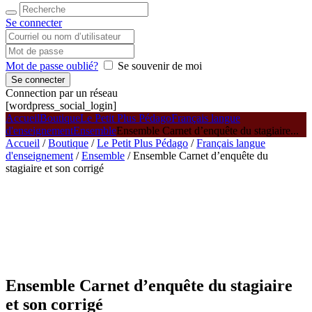
Se connecter
Mot de passe oublié?
Se souvenir de moi
Connection par un réseau
[wordpress_social_login]
Accueil
Boutique
Le Petit Plus Pédago
Français langue
d'enseignement
Ensemble
Ensemble Carnet d’enquête du stagiaire...
Accueil
/
Boutique
/
Le Petit Plus Pédago
/
Français langue
d'enseignement
/
Ensemble
/ Ensemble Carnet d’enquête du
stagiaire et son corrigé
Ensemble Carnet d’enquête du stagiaire
et son corrigé