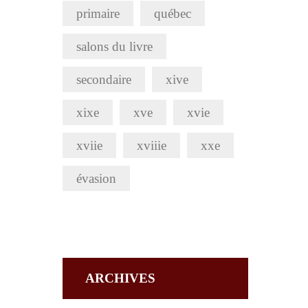
primaire
québec
salons du livre
secondaire
xive
xixe
xve
xvie
xviie
xviiie
xxe
évasion
ARCHIVES