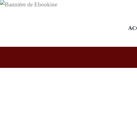
AC
Quelques concours à venir
cet automne
01/09/2021
530
0
0