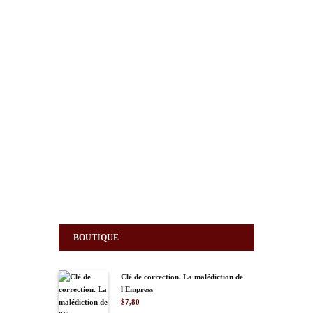
Les hommes n’ont pas fait exception.
Lire la suite
Paris au Moyen Âge : en
suivant un vol d’hirondelles
01/04/2020
1894
0
1
Promenade dans Paris en suivant le vol de deux hirondelles
: reconstitution architecturales en 3D et en images de
synthèse de Paris au Moyen Âge.
Lire la suite
BOUTIQUE
Clé de correction. La malédiction de
l'Empress
$
7,80