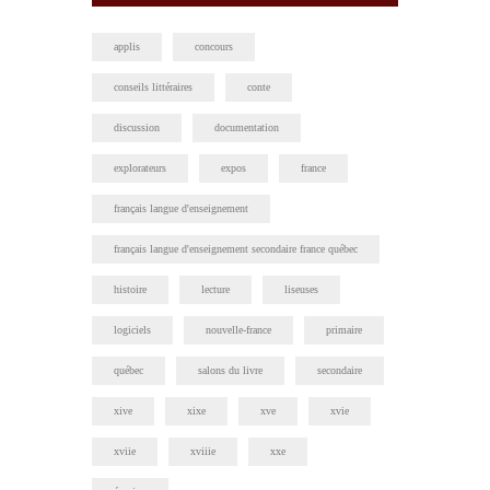
applis
concours
conseils littéraires
conte
discussion
documentation
explorateurs
expos
france
français langue d'enseignement
français langue d'enseignement secondaire france québec
histoire
lecture
liseuses
logiciels
nouvelle-france
primaire
québec
salons du livre
secondaire
xive
xixe
xve
xvie
xviie
xviiie
xxe