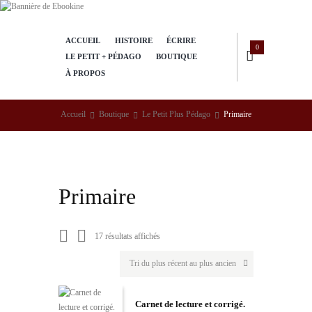
ACCUEIL
HISTOIRE
ÉCRIRE
0
LE PETIT + PÉDAGO
BOUTIQUE
À PROPOS
Accueil
Boutique
Le Petit Plus Pédago
Primaire
Primaire
Trié
17 résultats affichés
du
plus
récent
au
plus
Carnet de lecture et corrigé.
ancien