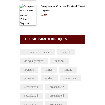
Comprendre. Cap-aux-Esprits d'Hervé
Gagnon
$
9,69
TRI PAR CARACTÉRISTIQUES
1er cycle du secondaire
3e cycle
3e cycle primaire
6e année
aventure
france
histoire
primaire
québec
secondaire
secondaire 1
secondaire 2
secondaire 3
secondaire 4
secondaire 5
sentimental