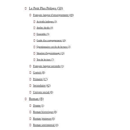
Le Petit Plus Pédago
(50)
Français langue d'enseignement
(49)
Activités ludiques
(3)
Atelier dictée
(4)
Ensemble
(5)
Guide d'accompagnement
(10)
Questionnaire-cercle de lecture
(2)
Situation d'apprentissage
(15)
Test de lecture
(7)
Français langue seconde
(1)
Gratuit
(8)
Primaire
(17)
Secondaire
(42)
Univers social
(0)
Roman
(8)
Drame
(1)
Roman historique
(8)
Roman jeunesse
(0)
Roman sentimental
(4)