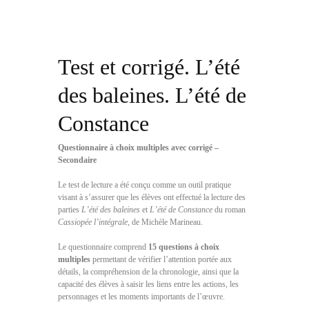
Test et corrigé. L’été
des baleines. L’été de
Constance
Questionnaire à choix multiples avec corrigé –
Secondaire
Le test de lecture a été conçu comme un outil pratique
visant à s’assurer que les élèves ont effectué la lecture des
parties
L’été des baleines
et
L’été de Constance
du roman
Cassiopée l’intégrale
, de Michèle Marineau.
Le questionnaire comprend
15 questions à choix
multiples
permettant de vérifier l’attention portée aux
détails, la compréhension de la chronologie, ainsi que la
capacité des élèves à saisir les liens entre les actions, les
personnages et les moments importants de l’œuvre.