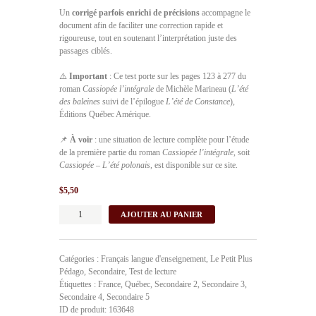
Un
corrigé parfois enrichi de précisions
accompagne le
document afin de faciliter une correction rapide et
rigoureuse, tout en soutenant l’interprétation juste des
passages ciblés.
⚠️
Important
: Ce test porte sur les pages 123 à 277 du
roman
Cassiopée
l’intégrale
de Michèle Marineau (
L’été
des baleines
suivi de l’épilogue
L’été de Constance
),
Éditions Québec Amérique.
📌
À voir
: une situation de lecture complète pour l’étude
de la première partie du roman
Cassiopée l’intégrale
, soit
Cassiopée – L’été polonais,
est disponible sur ce site.
$
5,50
quantité
AJOUTER AU PANIER
de
Test
et
Catégories :
Français langue d'enseignement
,
Le Petit Plus
corrigé.
Pédago
,
Secondaire
,
Test de lecture
L'été
Étiquettes :
France
,
Québec
,
Secondaire 2
,
Secondaire 3
,
des
Secondaire 4
,
Secondaire 5
baleines.
ID de produit:
163648
L'été