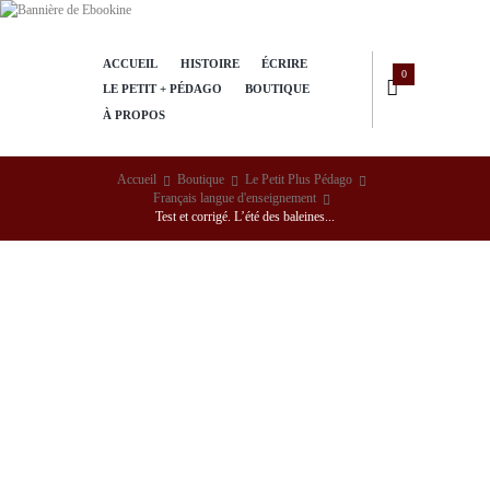
ACCUEIL
HISTOIRE
ÉCRIRE
0
LE PETIT + PÉDAGO
BOUTIQUE
À PROPOS
Accueil
Boutique
Le Petit Plus Pédago
Français langue d'enseignement
Test et corrigé. L’été des baleines...