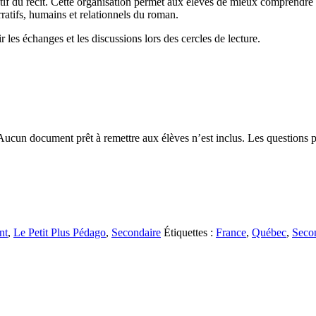
ratif du récit. Cette organisation permet aux élèves de mieux comprendre l
ratifs, humains et relationnels du roman.
r les échanges et les discussions lors des cercles de lecture.
cun document prêt à remettre aux élèves n’est inclus. Les questions peuv
nt
,
Le Petit Plus Pédago
,
Secondaire
Étiquettes :
France
,
Québec
,
Seco