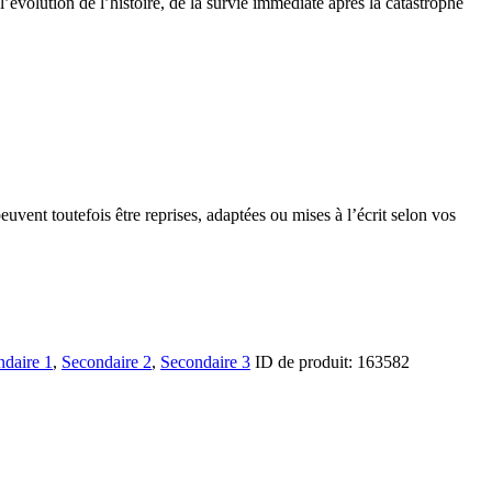
’évolution de l’histoire, de la survie immédiate après la catastrophe
ent toutefois être reprises, adaptées ou mises à l’écrit selon vos
ndaire 1
,
Secondaire 2
,
Secondaire 3
ID de produit:
163582