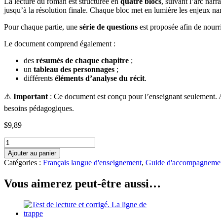
La lecture du roman est structurée en
quatre blocs
, suivant l’arc nar
jusqu’à la résolution finale. Chaque bloc met en lumière les enjeux nar
Pour chaque partie, une
série de questions
est proposée afin de nourri
Le document comprend également :
des
résumés de chaque chapitre
;
un
tableau des personnages
;
différents
éléments d’analyse du récit
.
⚠️
Important
: Ce document est conçu pour l’enseignant seulement. Au
besoins pédagogiques.
$
9,89
quantité
de
Ajouter au panier
Guide
Catégories :
Français langue d'enseignement
,
Guide d'accompagneme
de
lecture.
Vous aimerez peut-être aussi…
La
ligne
de
trappe.