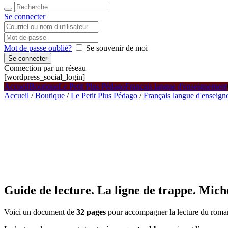
Se connecter
Mot de passe oublié?
Se souvenir de moi
Connection par un réseau
[wordpress_social_login]
Accueil
Boutique
Le Petit Plus Pédago
Français langue d'enseignement
Accueil
/
Boutique
/
Le Petit Plus Pédago
/
Français langue d'enseig
Guide de lecture. La ligne de trappe. Mich
Voici un document de
32 pages
pour accompagner la lecture du rom