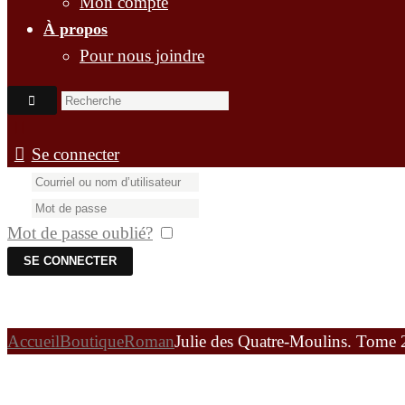
Mon compte
À propos
Pour nous joindre
Se connecter
Mot de passe oublié?
Se souvenir de moi
Connection par un réseau
[wordpress_social_login]
Accueil
Boutique
Roman
Julie des Quatre-Moulins. Tome 