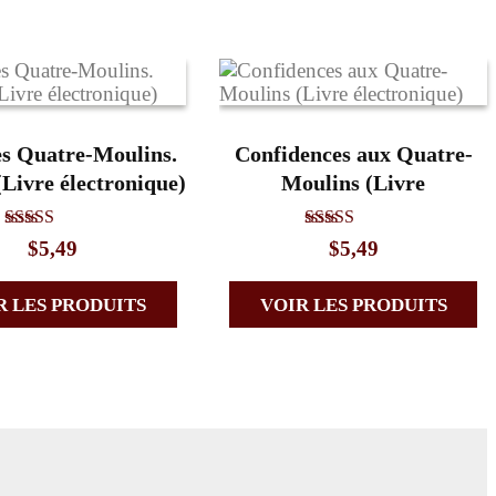
es Quatre-Moulins.
Confidences aux Quatre-
Livre électronique)
Moulins (Livre
électronique)
Note
Note
$
5,49
$
5,49
4.75
5.00
sur 5
sur 5
R LES PRODUITS
VOIR LES PRODUITS