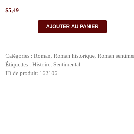
$
5,49
quantité
AJOUTER AU PANIER
de
Julie
des
Catégories :
Roman
,
Roman historique
,
Roman sentimen
Quatre-
Étiquettes :
Histoire
,
Sentimental
Moulins.
ID de produit:
162106
Tome
2
(Epub)