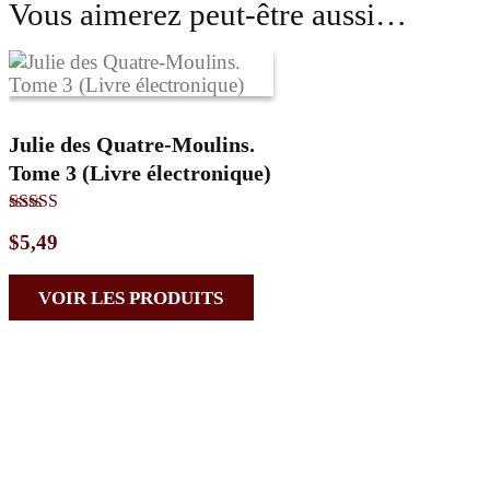
Vous aimerez peut-être aussi…
Julie des Quatre-Moulins.
Tome 3 (Livre électronique)
Note
$
5,49
5.00
sur 5
VOIR LES PRODUITS