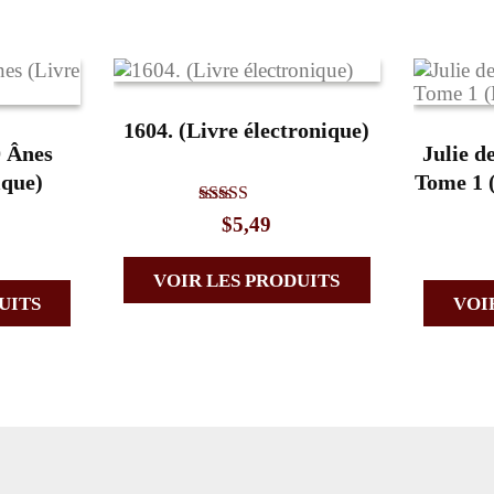
1604. (Livre électronique)
0 Ânes
Julie d
ique)
Tome 1 (
Note
$
5,49
5.00
sur 5
VOIR LES PRODUITS
UITS
VOI