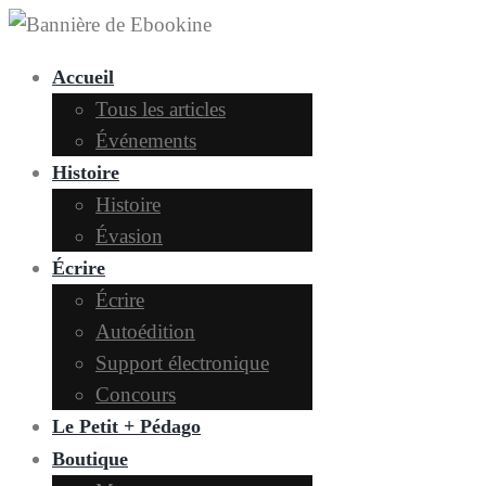
Accueil
Tous les articles
Événements
Histoire
Histoire
Évasion
Écrire
Écrire
Autoédition
Support électronique
Concours
Le Petit + Pédago
Boutique