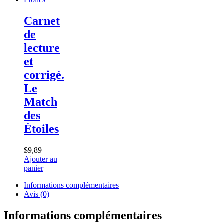
Carnet
de
lecture
et
corrigé.
Le
Match
des
Étoiles
$
9,89
Ajouter au
panier
Informations complémentaires
Avis (0)
Informations complémentaires