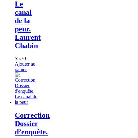
Le
canal
de la
peur.
Laurent
Chabin
$
5,70
Ajouter au
panier
Correction
Dossier
d’enquête.